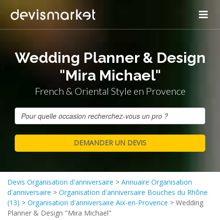
Wedding Planner & Design
"Mira Michael"
French & Oriental Style en Provence
Devis Organisation d'anniversaire
>
Annuaire Organisation
d'anniversaire
>
Organisation d'anniversaire Bouches du Rhône
(13)
>
Organisation d'anniversaire Aix-en-Provence
>
Wedding
Planner & Design "Mira Michael"