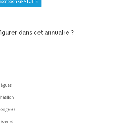
figurer dans cet annuaire ?
Bègues
hâtillon
ongères
ézenet