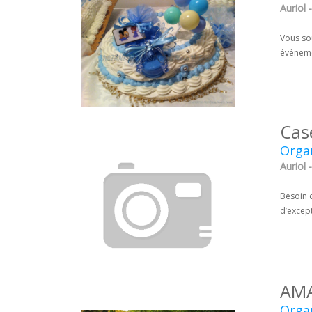
Auriol
Vous sou
évèneme
Cas
Organ
Auriol
Besoin d
d’except
AMA
Organ