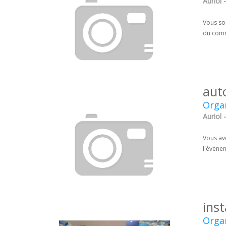
Auriol
Vous so
du comm
aut
Organ
Auriol
Vous ave
l'évènem
ins
Organ