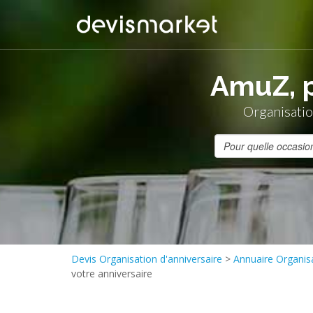
AmuZ, p
Organisatio
Devis Organisation d'anniversaire
>
Annuaire Organisa
votre anniversaire