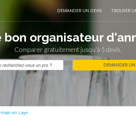
DEMANDER UN DEVIS
TROUVER U
 bon organisateur d'ann
Comparer gratuitement jusqu'à 5 devis.
rmain-en-Laye